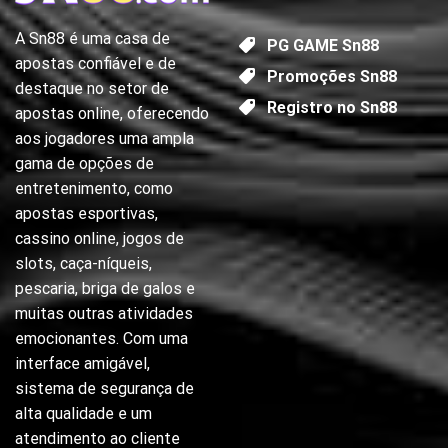
A
Sn88
é uma casa de
PG GAME Sn88
apostas confiável e de
Promoções Sn88
destaque no setor de
Registro no Sn88
apostas online, oferecendo
aos jogadores uma ampla
gama de opções de
entretenimento, como
apostas esportivas,
cassino online, jogos de
slots, caça-níqueis,
pescaria, briga de galos e
muitas outras atividades
emocionantes. Com uma
interface amigável,
sistema de segurança de
alta qualidade e um
atendimento ao cliente