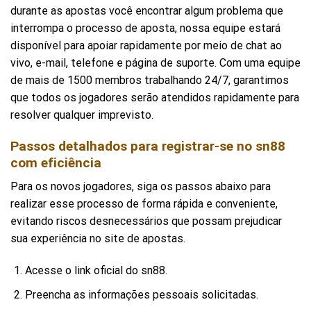
durante as apostas você encontrar algum problema que
interrompa o processo de aposta, nossa equipe estará
disponível para apoiar rapidamente por meio de chat ao
vivo, e-mail, telefone e página de suporte. Com uma equipe
de mais de 1500 membros trabalhando 24/7, garantimos
que todos os jogadores serão atendidos rapidamente para
resolver qualquer imprevisto.
Passos detalhados para registrar-se no sn88
com eficiência
Para os novos jogadores, siga os passos abaixo para
realizar esse processo de forma rápida e conveniente,
evitando riscos desnecessários que possam prejudicar
sua experiência no site de apostas.
Acesse o link oficial do sn88.
Preencha as informações pessoais solicitadas.