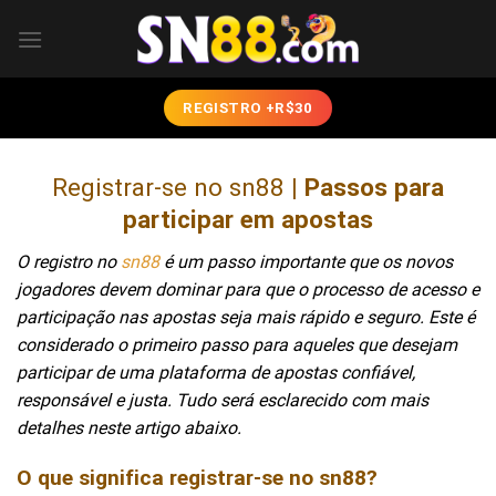
Skip
to
content
REGISTRO +R$30
Registrar-se no sn88
| Passos para
participar em apostas
O registro no
sn88
é um passo importante que os novos
jogadores devem dominar para que o processo de acesso e
participação nas apostas seja mais rápido e seguro. Este é
considerado o primeiro passo para aqueles que desejam
participar de uma plataforma de apostas confiável,
responsável e justa. Tudo será esclarecido com mais
detalhes neste artigo abaixo.
O que significa registrar-se no sn88?