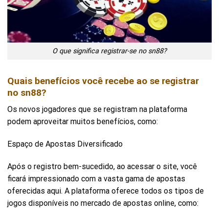
O que significa registrar-se no sn88?
Quais benefícios você recebe ao se registrar
no sn88?
Os novos jogadores que se registram na plataforma
podem aproveitar muitos benefícios, como:
Espaço de Apostas Diversificado
Após o registro bem-sucedido, ao acessar o site, você
ficará impressionado com a vasta gama de apostas
oferecidas aqui. A plataforma oferece todos os tipos de
jogos disponíveis no mercado de apostas online, como: