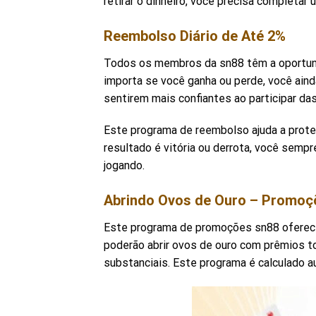
retirar o dinheiro, você precisa completa
Reembolso Diário de Até 2%
Todos os membros da sn88 têm a oportuni
importa se você ganha ou perde, você aind
sentirem mais confiantes ao participar d
Este programa de reembolso ajuda a prote
resultado é vitória ou derrota, você sempr
jogando.
Abrindo Ovos de Ouro – Promoçõ
Este programa de promoções sn88 oferece
poderão abrir ovos de ouro com prêmios t
substanciais. Este programa é calculado 