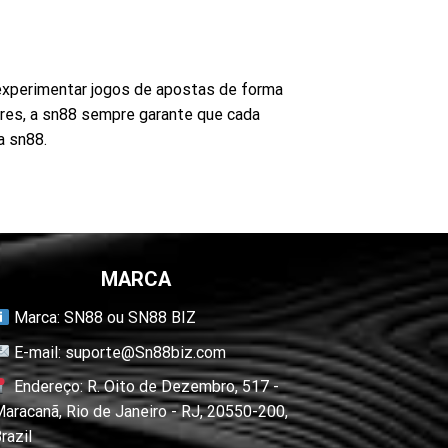
xperimentar jogos de apostas de forma
res, a sn88 sempre garante que cada
a sn88.
MARCA
Marca: SN88 ou SN88 BIZ
E-mail: suporte@Sn88biz.com
Endereço: R. Oito de Dezembro, 517 -
aracanã, Rio de Janeiro - RJ, 20550-200,
razil