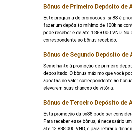
Bônus de Primeiro Depósito de 
Este programa de promoções sn88 é prior
fazer um depósito mínimo de 100k na con
pode receber é de até 1.888.000 VND. No en
correspondente ao bônus recebido.
Bônus de Segundo Depósito de 
Semelhante à promoção de primeiro depósit
depositado. O bônus máximo que você pode 
apostas no valor correspondente ao bônus
elevarem suas chances de vitória.
Bônus de Terceiro Depósito de 
Esta promoção da sn88 pode ser considera
Para receber esse bônus, é necessário um
até 13.888.000 VND, e para retirar o dinh