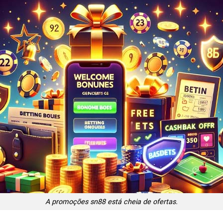
A
promoções
sn88 está cheia de ofertas.