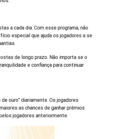
nhos.
tas a cada dia. Com esse programa, não
ício especial que ajuda os jogadores a se
antias.
ostas de longo prazo. Não importa se o
ranquilidade e confiança para continuar
de ouro” diariamente. Os jogadores
 maiores as chances de ganhar prêmios
pelos jogadores anteriormente.