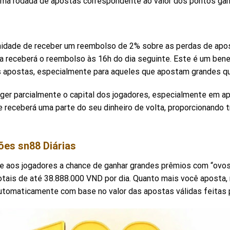
r uma rodada de apostas correspondente ao valor dos pontos ga
dade de receber um reembolso de 2% sobre as perdas de apos
a receberá o reembolso às 16h do dia seguinte. Este é um benef
as apostas, especialmente para aqueles que apostam grandes qu
ger parcialmente o capital dos jogadores, especialmente em ap
e receberá uma parte do seu dinheiro de volta, proporcionando t
es sn88 Diárias
 aos jogadores a chance de ganhar grandes prêmios com “ovos 
otais de até 38.888.000 VND por dia. Quanto mais você aposta,
automaticamente com base no valor das apostas válidas feitas 