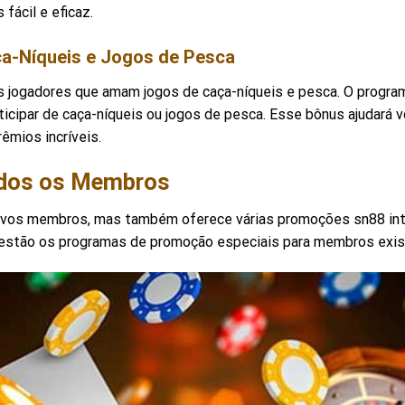
fácil e eficaz.
a-Níqueis e Jogos de Pesca
s jogadores que amam jogos de caça-níqueis e pesca. O progra
ticipar de caça-níqueis ou jogos de pesca. Esse bônus ajudará v
rêmios incríveis.
dos os Membros
ovos membros, mas também oferece várias promoções sn88 int
 estão os programas de promoção especiais para membros exis