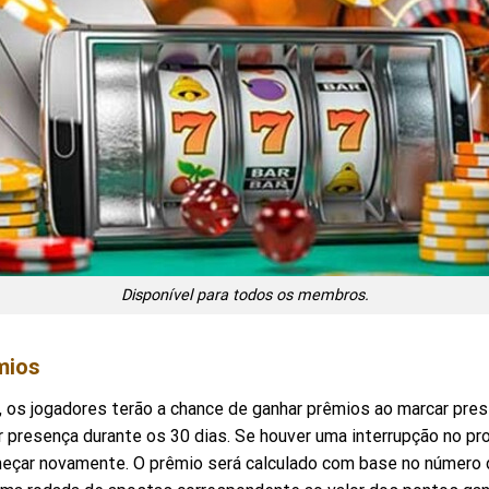
Disponível para todos os membros.
mios
 os jogadores terão a chance de ganhar prêmios ao marcar prese
r presença durante os 30 dias. Se houver uma interrupção no pr
omeçar novamente. O prêmio será calculado com base no número d