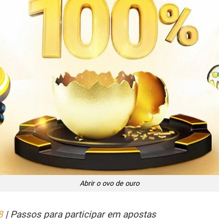
Abrir o ovo de ouro
8
| Passos para participar em apostas