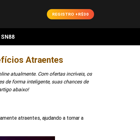
REGISTRO +R$30
 SN88
ícios Atraentes
ne atualmente. Com ofertas incríveis, os
s de forma inteligente, suas chances de
rtigo abaixo!
ente atraentes, ajudando a tornar a