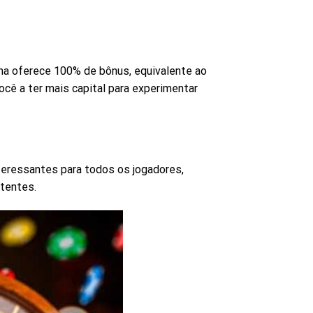
ma oferece 100% de bônus, equivalente ao
ocê a ter mais capital para experimentar
eressantes para todos os jogadores,
tentes.